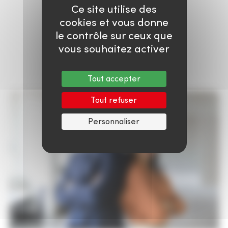
Ce site utilise des
cookies et vous donne
le contrôle sur ceux que
vous souhaitez activer
Et aussi
Tout accepter
Tout refuser
Personnaliser