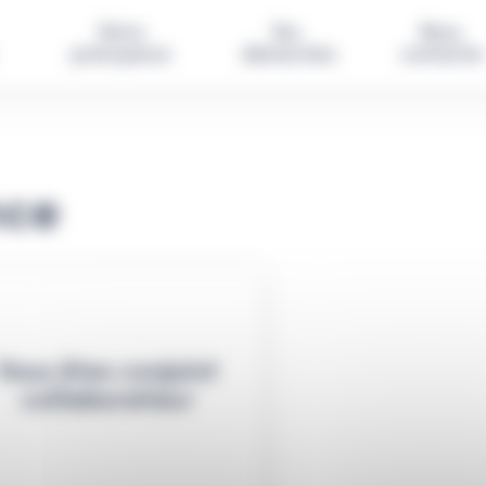
Votre 
Vos 
Nous 
prévoyance 
démarches
contacter
nce
Vous êtes conjoint
collaborateur