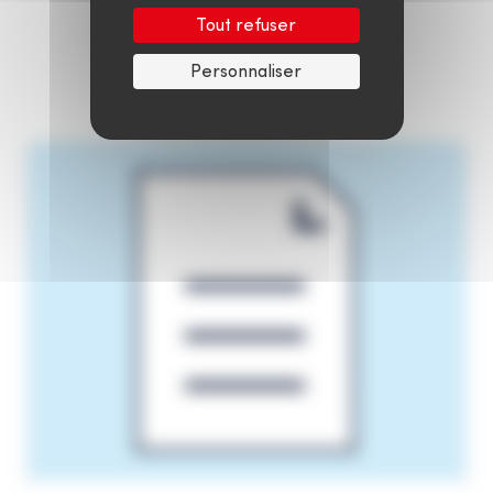
Tout refuser
Personnaliser
Plus d’infos